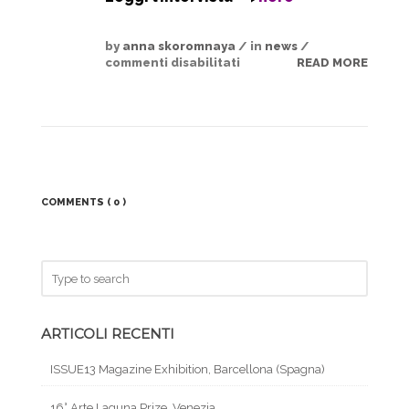
by
anna skoromnaya
/ in
news
/
commenti disabilitati
READ MORE
COMMENTS
( 0 )
ARTICOLI RECENTI
ISSUE13 Magazine Exhibition, Barcellona (Spagna)
16° Arte Laguna Prize, Venezia