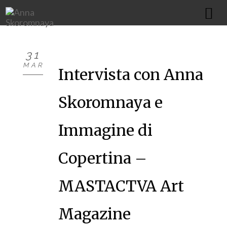
HOME
31
MAR
NEWS
Intervista con Anna
OPERE
Skoromnaya e
PROGETTI
Immagine di
MOSTRE
Copertina –
BIBLIOGRAFIA
MASTACTVA Art
ART STUDIO
Magazine
BIOGRAFIA